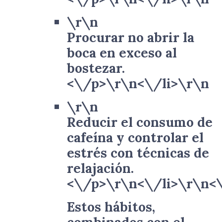
\r\n
Procurar no abrir la
boca en exceso al
bostezar.
<\/p>\r\n<\/li>\r\n
\r\n
Reducir el consumo de
cafeína y controlar el
estrés con técnicas de
relajación.
<\/p>\r\n<\/li>\r\n<
Estos hábitos,
combinados con el