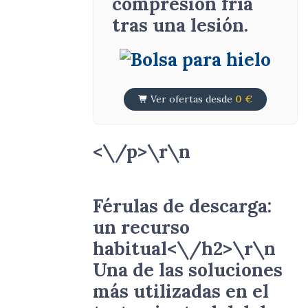
compresión fría
tras una lesión.
Ver ofertas desde
0 €
<\/p>\r\n
Férulas de descarga:
un recurso
habitual<\/h2>\r\n
Una de las soluciones
más utilizadas en el