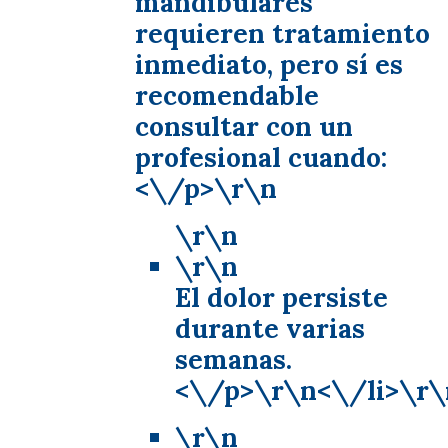
mandibulares
requieren tratamiento
inmediato, pero sí es
recomendable
consultar con un
profesional cuando:
<\/p>\r\n
\r\n
\r\n
El dolor persiste
durante varias
semanas.
<\/p>\r\n<\/li>\r\
\r\n