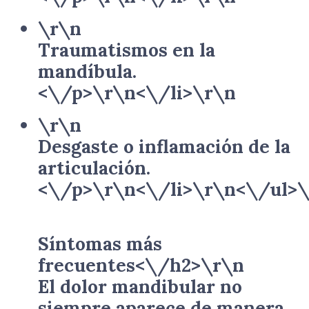
\r\n
Traumatismos en la
mandíbula.
<\/p>\r\n<\/li>\r\n
\r\n
Desgaste o inflamación de la
articulación.
<\/p>\r\n<\/li>\r\n<\/ul>
Síntomas más
frecuentes<\/h2>\r\n
El dolor mandibular no
siempre aparece de manera