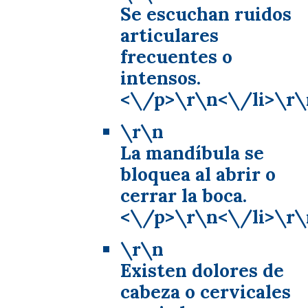
Se escuchan ruidos
articulares
frecuentes o
intensos.
<\/p>\r\n<\/li>\r\
\r\n
La mandíbula se
bloquea al abrir o
cerrar la boca.
<\/p>\r\n<\/li>\r\
\r\n
Existen dolores de
cabeza o cervicales