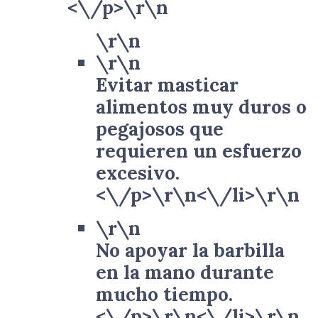
<\/p>\r\n
\r\n
\r\n
Evitar masticar
alimentos muy duros o
pegajosos que
requieren un esfuerzo
excesivo.
<\/p>\r\n<\/li>\r\n
\r\n
No apoyar la barbilla
en la mano durante
mucho tiempo.
<\/p>\r\n<\/li>\r\n