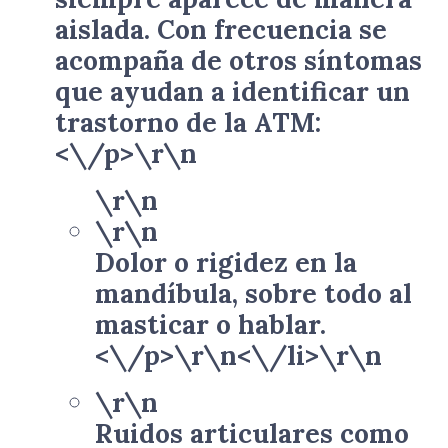
aislada. Con frecuencia se
acompaña de otros síntomas
que ayudan a identificar un
trastorno de la ATM:
<\/p>\r\n
\r\n
\r\n
Dolor o rigidez en la
mandíbula, sobre todo al
masticar o hablar.
<\/p>\r\n<\/li>\r\n
\r\n
Ruidos articulares como