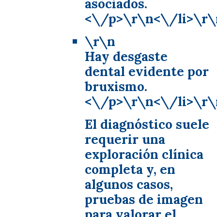
asociados.
<\/p>\r\n<\/li>\r\
\r\n
Hay desgaste
dental evidente por
bruxismo.
<\/p>\r\n<\/li>\r\
El diagnóstico suele
requerir una
exploración clínica
completa y, en
algunos casos,
pruebas de imagen
para valorar el