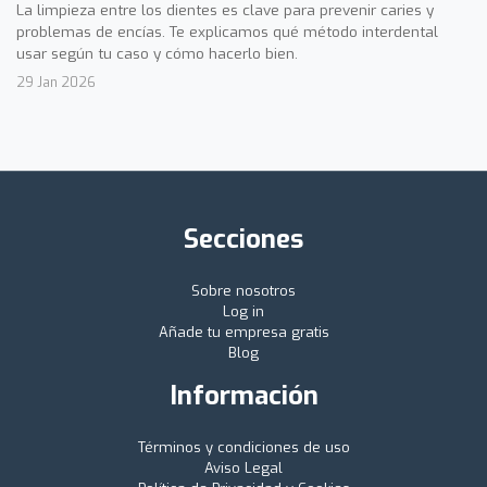
La limpieza entre los dientes es clave para prevenir caries y
problemas de encías. Te explicamos qué método interdental
usar según tu caso y cómo hacerlo bien.
29 Jan 2026
Secciones
Sobre nosotros
Log in
Añade tu empresa gratis
Blog
Información
Términos y condiciones de uso
Aviso Legal