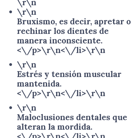
\r\n
\r\n
Bruxismo, es decir, apretar o
rechinar los dientes de
manera inconsciente.
<\/p>\r\n<\/li>\r\n
\r\n
Estrés y tensión muscular
mantenida.
<\/p>\r\n<\/li>\r\n
\r\n
Maloclusiones dentales que
alteran la mordida.
<\/p>\r\n<\/li>\r\n