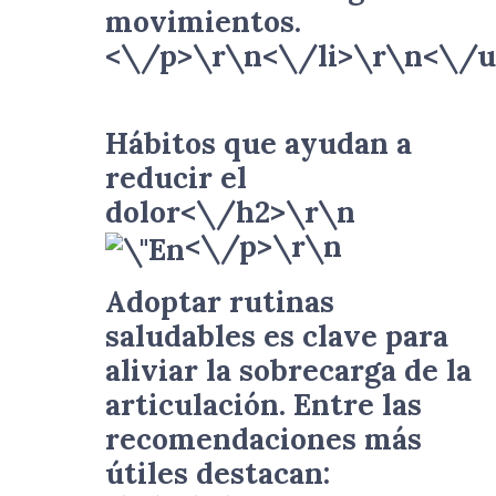
movimientos.
<\/p>\r\n<\/li>\r\n<\/u
Hábitos que ayudan a
reducir el
dolor<\/h2>\r\n
<\/p>\r\n
Adoptar rutinas
saludables es clave para
aliviar la sobrecarga de la
articulación. Entre las
recomendaciones más
útiles destacan: