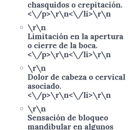
chasquidos o crepitación.
<\/p>\r\n<\/li>\r\n
\r\n
Limitación en la apertura
o cierre de la boca.
<\/p>\r\n<\/li>\r\n
\r\n
Dolor de cabeza o cervical
asociado.
<\/p>\r\n<\/li>\r\n
\r\n
Sensación de bloqueo
mandibular en algunos