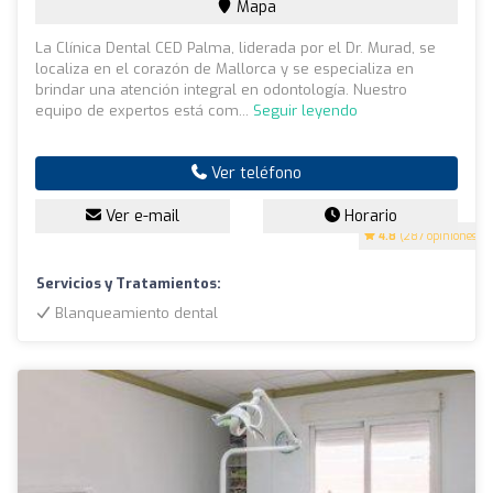
Mapa
La Clínica Dental CED Palma, liderada por el Dr. Murad, se
localiza en el corazón de Mallorca y se especializa en
brindar una atención integral en odontología. Nuestro
equipo de expertos está com...
Seguir leyendo
Ver teléfono
Ver e-mail
Horario
4.8
(287 opiniones)
Servicios y Tratamientos:
Blanqueamiento dental