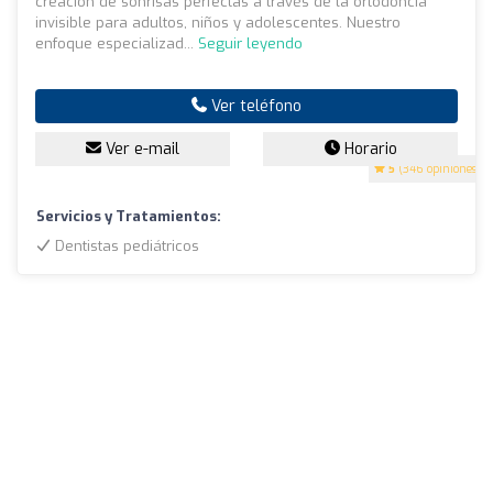
creación de sonrisas perfectas a través de la ortodoncia
invisible para adultos, niños y adolescentes. Nuestro
enfoque especializad...
Seguir leyendo
Ver teléfono
Ver e-mail
Horario
5
(346 opiniones)
Servicios y Tratamientos:
Dentistas pediátricos