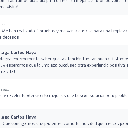
n Trabajamos día a día para ofrecer la mejor atención posible. ¡Te
ma visita!
ths ago
 Me han realizado 2 pruebas y me van a dar cita para una limpieza
de decesos.
álaga Carlos Haya
 alegra enormemente saber que la atención fue tan buena . Estamo
al y esperamos que la limpieza bucal sea otra experiencia positiva. 
ma cita!
s ago
s y excelente atención lo mejor es q le buscan solución a tu probl
álaga Carlos Haya
! Que consigamos que pacientes como tú, nos dediquen estas pal