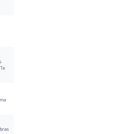
s
¡Te
ema
abras