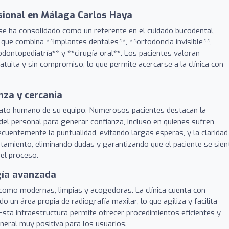
esional en Málaga Carlos Haya
se ha consolidado como un referente en el cuidado bucodental,
que combina **implantes dentales**, **ortodoncia invisible**,
odontopediatría** y **cirugía oral**. Los pacientes valoran
tuita y sin compromiso, lo que permite acercarse a la clínica con
nza y cercanía
 trato humano de su equipo. Numerosos pacientes destacan la
 del personal para generar confianza, incluso en quienes sufren
ecuentemente la puntualidad, evitando largas esperas, y la claridad
atamiento, eliminando dudas y garantizando que el paciente se sien
el proceso.
gía avanzada
 como modernas, limpias y acogedoras. La clínica cuenta con
o un área propia de radiografía maxilar, lo que agiliza y facilita
sta infraestructura permite ofrecer procedimientos eficientes y
eral muy positiva para los usuarios.