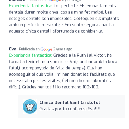
Experiencia fantástica:
Tot perfecte. Els empastaments
dentals duren molts anys, cap se m'ha fet malbé. Les
neteges dentals són impecables. Col·loquen els implants
amb un perfecte mestratge. Em sento segura anant a
aquesta cínica dental i afortunada de conèixer-la.
Eva
Publicada en
2 years ago
Experiencia fantástica:
Gràcies a la Ruth i al Victor, he
tornat a tenir el meu somriure. Vaig arribar amb la boca
fatal,( acompanyada de falta de temps). Ells han
aconseguit el què volia i m' han donat les facilitats que
necessitaba per les visites, ( el meu horari laboral és
difícil). Gràcies per tot!! Ho recomano 100x100.
Clínica Dental Sant Cristòfol
Gracias por tu confianza Eva!!!!