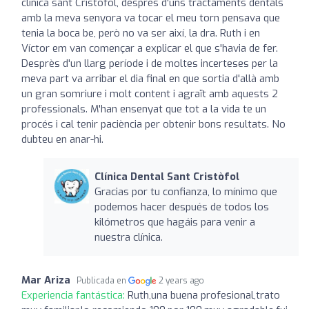
clínica sant Cristòfol, desprès d'uns tractaments dentals
amb la meva senyora va tocar el meu torn pensava que
tenia la boca be, però no va ser així, la dra. Ruth i en
Víctor em van començar a explicar el que s'havia de fer.
Desprès d'un llarg període i de moltes incerteses per la
meva part va arribar el dia final en que sortia d'allà amb
un gran somriure i molt content i agraït amb aquests 2
professionals. M'han ensenyat que tot a la vida te un
procés i cal tenir paciència per obtenir bons resultats. No
dubteu en anar-hi.
Clínica Dental Sant Cristòfol
Gracias por tu confianza, lo mínimo que
podemos hacer después de todos los
kilómetros que hagáis para venir a
nuestra clínica.
Mar Ariza
Publicada en
2 years ago
Experiencia fantástica:
Ruth,una buena profesional,trato