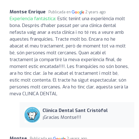
Montse Enrique
Publicada en
2 years ago
Experiencia fantástica:
Estic tenint una experiència molt
bona. Desprès d'haber passat per una clinica dental
nefasta vaig anar a esta clinica i no té res a veure amb
aquestes franquicies. Tracte molt bo. Encara no he
abacat el meu tractament, però de moment tot va molt
bé, són persones molt cercanes. Quan acabi el
tractament ja compartiré la meva experiència final, de
moment estic encatada!!!!. Les franquicies no són bones,
ara ho tinc clar. Ja he acabat el tractament i molt bé,
estic molt contenta. El tracte ha sigut espectacular, són
persones molt cercanes. Ara ho tinc clar, aquesta serà la
meva CLINICA DENTAL
Clínica Dental Sant Cristòfol
¡Gracias Montse!!!
Montse
Publicada en
2 years ago