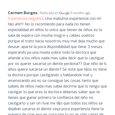
Carmen Burgos
Publicada en
5 months ago
Experiencia negativa:
Una malisima experiencia con mi
hijo ahi!!! No lo recomiendo para nada no tienen
especialidad en niños lo unico que tienen de niños es la
sala de espera con mucha mugre y cables sueltos
porque el trato hacia nosotros muy mal deja mucho que
desear, aparte la poca disponibilidad que tiene 3 meses
esperando pa una muela sobre todo la doctora que
atiende a los niños nada mas sabe decir que lo castigue
por no querer sacarse un diente perdona?? Que niño de 6
años quiere sacarse un diente? Se nota que hijos no tiene
la doctora porque castigando y hablandole mal y
amenazando asi no se consigue las cosas tanto que
sabeis de niños nada mas sabia decirme que lo tengo que
castigar tu que eres la doctora deberias saber que te
tienes que ganar primero la confianza del niño no
castigarlo y ser un rival me dijo que todos los niños se
dejaban sacarse el diente vaya poca experiencia tiene la
manera de criar eso es cosa mia tu no as sido capaz de