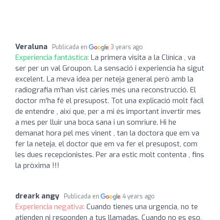
Veraluna
Publicada en
3 years ago
Experiencia fantástica:
La primera visita a la Clínica , va
ser per un val Groupon. La sensació i experiencia ha sigut
excelent. La meva idea per neteja general però amb la
radiografia m'han vist càries més una reconstrucció. El
doctor m'ha fé el presupost. Tot una explicació molt fàcil
de entendre , així que, per a mi és important invertir mes
a mes per lluir una boca sana i un somriure. Hi he
demanat hora pel mes vinent , tan la doctora que em va
fer la neteja, el doctor que em va fer el presupost, com
les dues recepcionistes. Per ara estic molt contenta , fins
la pròxima !!!
dreark angy
Publicada en
4 years ago
Experiencia negativa:
Cuando tienes una urgencia, no te
atienden ni responden a tus llamadas. Cuando no es eso,