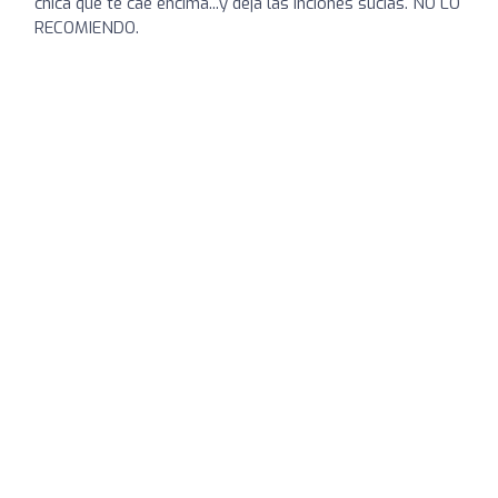
chica que te cae encima...y deja las inciones sucias. NO LO
RECOMIENDO.