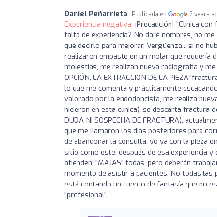
Daniel Peñarrieta
Publicada en
2 years a
Experiencia negativa:
¡Precaución! "Clínica con
falta de experiencia? No daré nombres, no me 
que decirlo para mejorar. Vergüenza... sí no hubi
realizaron empaste en un molar que requería d
molestias, me realizan nueva radiografia y me 
OPCIÓN, LA EXTRACCIÓN DE LA PIEZA,"fractura n
lo que me comenta y prácticamente escapando, 
valorado por la endodoncista, me realiza nueva
hicieron en esta clínica), se descarta fractur
DUDA NI SOSPECHA DE FRACTURA), actualmente 
que me llamaron los dias posteriores para cor
de abandonar la consulta, yo ya con la pieza e
sitio como este, después de esa experiencia y 
atienden, "MAJAS" todas, pero deberán trabajar
momento de asistir a pacientes. No todas las p
está contando un cuento de fantasía que no e
"profesional".