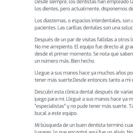
Desde siempre, los dentistas han empleado l
los dientes, pero actualmente, disponemos d
Los diastemas, o espacios interdentales, son
pacientes. Las carillas dentales son una solu
Después de un par de visitas fallidas a otros
No me arrepiento. El equipo fue directo al gra
desde el primer momento. Se nota que saben 
un número más. Bien hecho.
Llegue a sus manos hace ya muchos años por 
tener más suerte.Desde entonces tanto a mi 
Descubrí esta clínica dental después de vari
juego para mí. Llegué a sus manos hace ya m
“especialistas” y no pude tener más suerte.
bucal a este equipo.
Mi búsqueda de un buen dentista terminó cuand
lugares, lo que encontré aquí fue un alivio. 