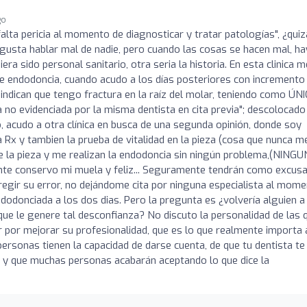
go
 falta pericia al momento de diagnosticar y tratar patologías", ¿qui
gusta hablar mal de nadie, pero cuando las cosas se hacen mal, ha
era sido personal sanitario, otra seria la historia. En esta clinica m
e endodoncia, cuando acudo a los días posteriores con incremento
indican que tengo fractura en la raíz del molar, teniendo como ÚN
o evidenciada por la misma dentista en cita previa"; descolocado
acudo a otra clínica en busca de una segunda opinión, donde soy
 Rx y tambien la prueba de vitalidad en la pieza (cosa que nunca m
a de la pieza y me realizan la endodoncia sin ningún problema,(NING
conservo mi muela y feliz... Seguramente tendrán como excusa,
regir su error, no dejándome cita por ninguna especialista al mom
ndodonciada a los dos dias. Pero la pregunta es ¿volvería alguien a
que le genere tal desconfianza? No discuto la personalidad de las 
 por mejorar su profesionalidad, que es lo que realmente importa 
ersonas tienen la capacidad de darse cuenta, de que tu dentista te
s y que muchas personas acabarán aceptando lo que dice la