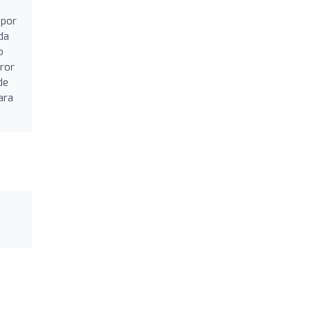
 por
da
o
rror
de
ara