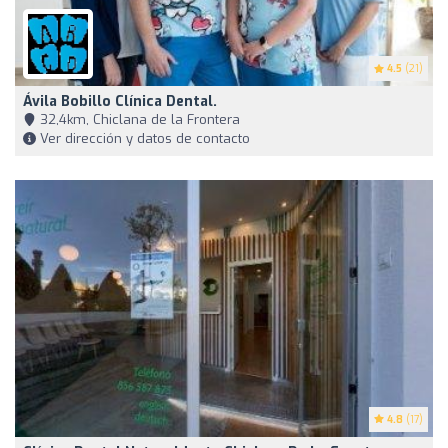
4.5
(21)
Ávila Bobillo Clínica Dental.
32,4km, Chiclana de la Frontera
Ver dirección y datos de contacto
4.8
(17)