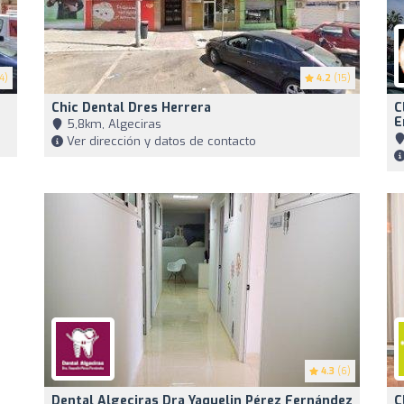
4)
4.2
(15)
Chic Dental Dres Herrera
C
E
5,8km, Algeciras
Ver dirección y datos de contacto
4.3
(6)
Dental Algeciras Dra Yaquelin Pérez Fernández
C