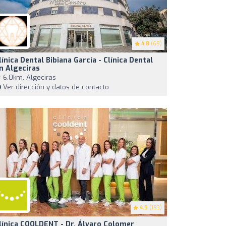
4.8
(69)
línica Dental Bibiana García - Clínica Dental
n Algeciras
6,0km, Algeciras
Ver dirección y datos de contacto
4.9
(193)
línica COOLDENT - Dr. Álvaro Colomer