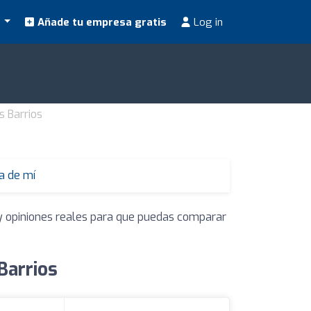
s
Añade tu empresa gratis
Log in
s Barrios
a de mí
 y opiniones reales para que puedas comparar
Barrios