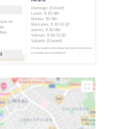
Horario:
Domingo: (closed)
Lunes: 9:30-18h
Martes: 9h-18h
 que se
Miércoles: 9:30-13:30
les
Jueves: 9:30-18h
os ...
Viernes: 9:30-13:30
Sábado: (closed)
El horario podría estar desactualizado. Contacta con
la empresa para comprobarlo.
il
4.8
(15 opiniones)