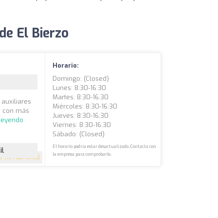
de El Bierzo
Horario:
Domingo: (closed)
Lunes: 8:30-16:30
Martes: 8:30-16:30
auxiliares
Miércoles: 8:30-16:30
a, con más
Jueves: 8:30-16:30
 leyendo
Viernes: 8:30-16:30
Sábado: (closed)
El horario podría estar desactualizado. Contacta con
il
la empresa para comprobarlo.
.7
(154 opiniones)