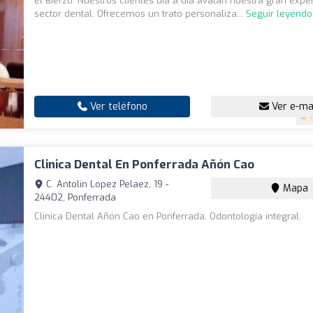
el Bierzo. Nuestros clientes día a día avalan nuestra gran expe
sector dental. Ofrecemos un trato personaliza...
Seguir leyendo
Ver teléfono
Ver e-ma
4
Clinica Dental En Ponferrada Añón Cao
C. Antolin Lopez Pelaez, 19 -
Mapa
24402, Ponferrada
Clinica Dental Añón Cao en Ponferrada. Odontología integral.