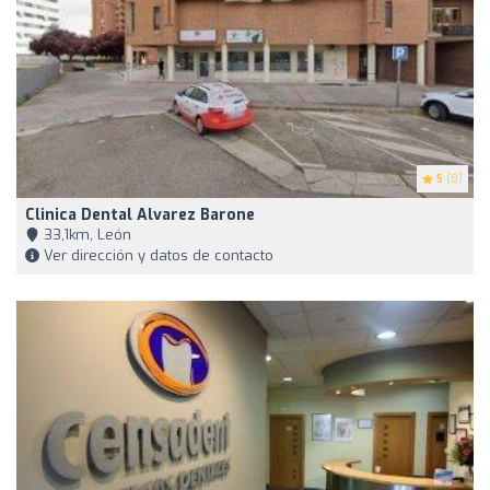
5
(8)
Clinica Dental Alvarez Barone
33,1km, León
Ver dirección y datos de contacto