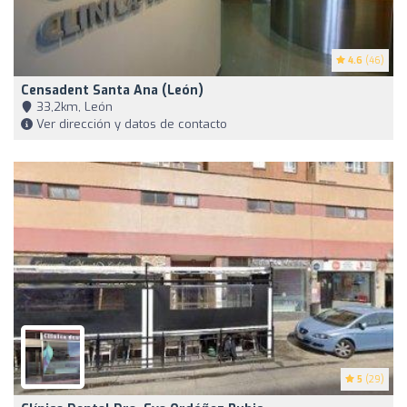
4.6
(46)
Censadent Santa Ana (León)
33,2km, León
Ver dirección y datos de contacto
5
(29)