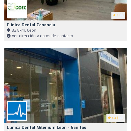
5
(6)
Clinica Dental Canencia
33,8km, León
Ver dirección y datos de contacto
4.4
(110)
Clínica Dental Milenium León - Sanitas