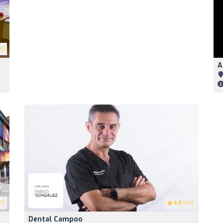
3)
A
7)
4.8
(64)
Dental Campoo