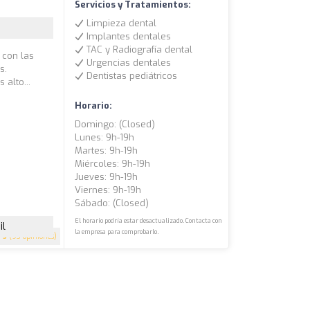
Servicios y Tratamientos:
Limpieza dental
Implantes dentales
TAC y Radiografía dental
 con las
Urgencias dentales
s.
Dentistas pediátricos
alto...
Horario:
Domingo: (closed)
Lunes: 9h-19h
Martes: 9h-19h
Miércoles: 9h-19h
Jueves: 9h-19h
Viernes: 9h-19h
Sábado: (closed)
El horario podría estar desactualizado. Contacta con
il
la empresa para comprobarlo.
5
(93 opiniones)