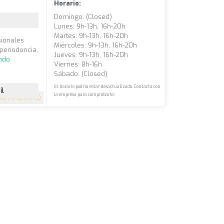
Horario:
Domingo: (closed)
Lunes: 9h-13h, 16h-20h
Martes: 9h-13h, 16h-20h
sionales
Miércoles: 9h-13h, 16h-20h
 periodoncia,
Jueves: 9h-13h, 16h-20h
ndo
Viernes: 8h-16h
Sábado: (closed)
El horario podría estar desactualizado. Contacta con
il
la empresa para comprobarlo.
4.5
(18 opiniones)