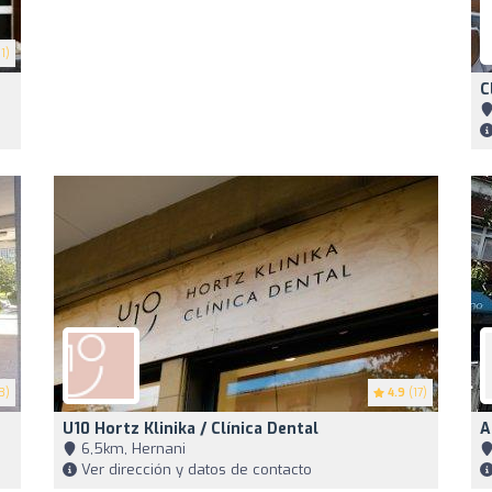
1)
C
3)
4.9
(17)
U10 Hortz Klinika / Clínica Dental
A
6,5km, Hernani
Ver dirección y datos de contacto