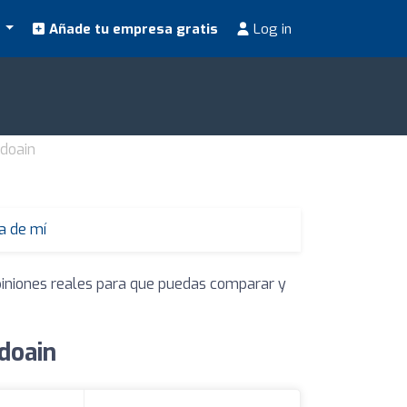
s
Añade tu empresa gratis
Log in
ndoain
a de mí
opiniones reales para que puedas comparar y
doain