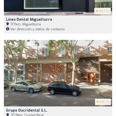
4.9
(131)
Línea Dental Miguelturra
17,7km, Miguelturra
Ver dirección y datos de contacto
4.6
(19)
Grupo Dacridental S.l.
20,9km, Ciudad Real