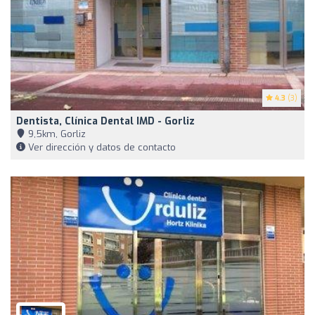
4.3
(3)
Dentista, Clínica Dental IMD - Gorliz
9,5km, Gorliz
Ver dirección y datos de contacto