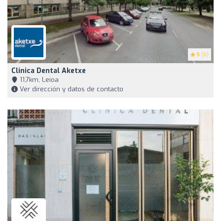
5
(6)
Clinica Dental Aketxe
11,7km, Leioa
Ver dirección y datos de contacto