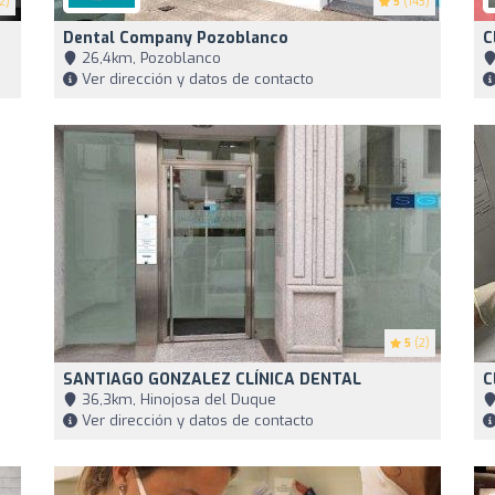
2)
5
(143)
Dental Company Pozoblanco
C
26,4km, Pozoblanco
Ver dirección y datos de contacto
5
(2)
SANTIAGO GONZALEZ CLÍNICA DENTAL
C
36,3km, Hinojosa del Duque
Ver dirección y datos de contacto