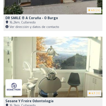
4.5
(24)
DR SMILE ® A Coruña - O Burgo
16,2km, Culleredo
Ver dirección y datos de contacto
4.7
(13)
Seoane Y Freire Odontología
16,2km, Culleredo