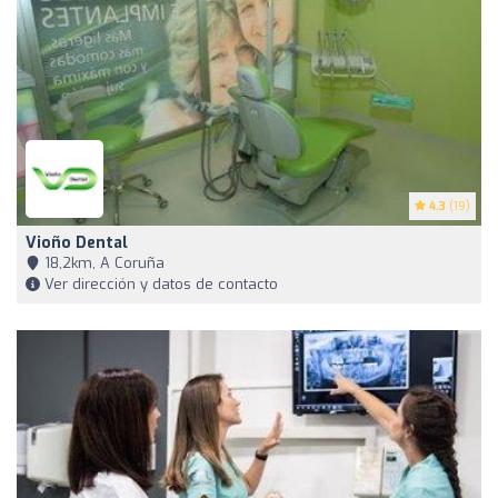
4.3
(19)
Vioño Dental
18,2km, A Coruña
Ver dirección y datos de contacto