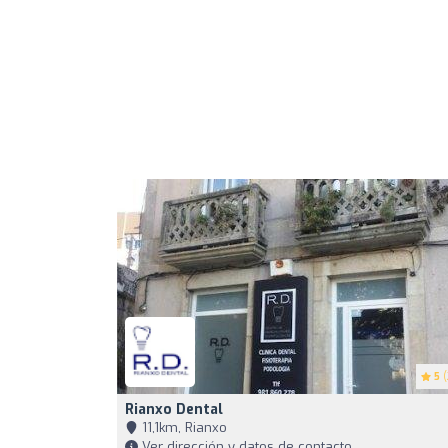
5
(
Rianxo Dental
11,1km, Rianxo
Ver dirección y datos de contacto