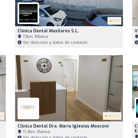
5
(7)
Clínica Dental Maxilares S.L.
V
7,1km, Ribeira
Ver dirección y datos de contacto
2)
4.7
(16)
Clinica Dental Dra. María Iglesias Mosconi
C
E
11,3km, Rianxo
Ver dirección y datos de contacto