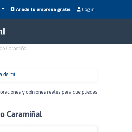
s
Añade tu empresa gratis
Log in
al
 do Caramiñal
a de mí
loraciones y opiniones reales para que puedas
do Caramiñal