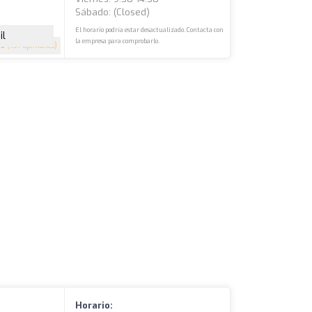
Sábado: (closed)
El horario podría estar desactualizado. Contacta con
il
la empresa para comprobarlo.
5
(157 opiniones)
Horario: