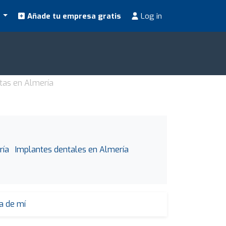
s
Añade tu empresa gratis
Log in
tas en Almería
ría
Implantes dentales en Almería
a de mí