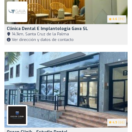
4.6
(89)
Clinica Dental E Implantologia Gava SL
14,1km, Santa Cruz de la Palma
Ver dirección y datos de contacto
4.9
(66)