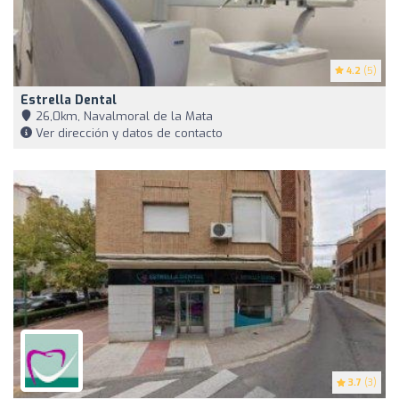
4.2
(5)
Estrella Dental
26,0km, Navalmoral de la Mata
Ver dirección y datos de contacto
3.7
(3)