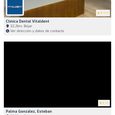
5
(60)
Clínica Dental Vitaldent
32,2km, Béjar
Ver dirección y datos de contacto
5
(3)
Palma González, Esteban