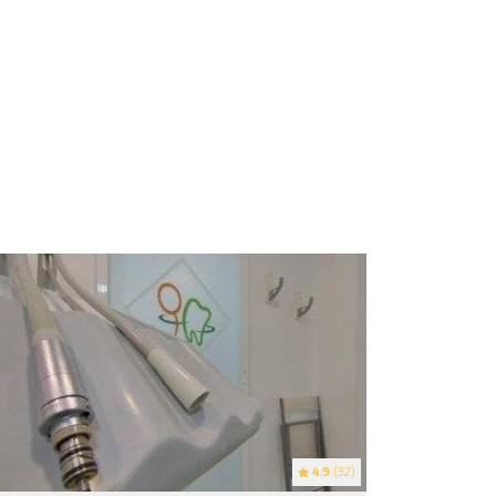
4.9
(32)