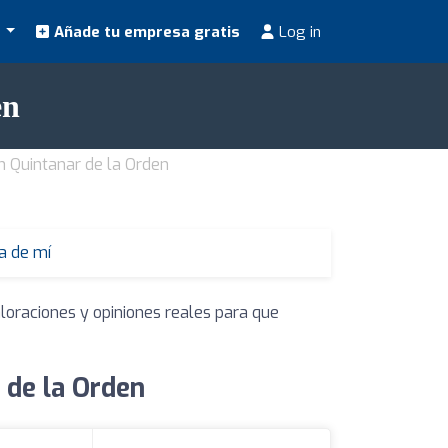
s
Añade tu empresa gratis
Log in
en
n Quintanar de la Orden
a de mí
loraciones y opiniones reales para que
 de la Orden