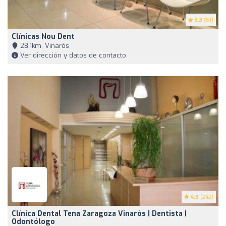
3.3
(51)
Clínicas Nou Dent
28,1km, Vinaròs
Ver dirección y datos de contacto
4.9
(242)
Clínica Dental Tena Zaragoza Vinaròs | Dentista |
Odontólogo