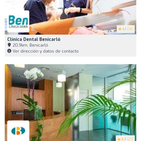
4.1
(18)
Clínica Dental Benicarló
20,9km, Benicarló
Ver dirección y datos de contacto
4.7
(27)