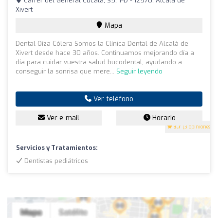
Carrer del General Cucala, 35, 1ºD - 12570, Alcalà de
Xivert
Mapa
Dental Oíza Cólera Somos la Clínica Dental de Alcalà de
Xivert desde hace 30 años. Continuamos mejorando día a
día para cuidar vuestra salud bucodental, ayudando a
conseguir la sonrisa que mere...
Seguir leyendo
Ver teléfono
Ver e-mail
Horario
3.7
(3 opiniones)
Servicios y Tratamientos:
Dentistas pediátricos