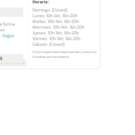
Horario:
Domingo: (closed)
Lunes: 10h-14h, 16h-20h
Martes: 10h-14h, 16h-20h
de forma
Miércoles: 10h-14h, 16h-20h
res
Jueves: 10h-14h, 16h-20h
..
Seguir
Viernes: 10h-14h, 16h-20h
Sábado: (closed)
El horario podría estar desactualizado. Contacta con
la empresa para comprobarlo.
il
.5
(50 opiniones)