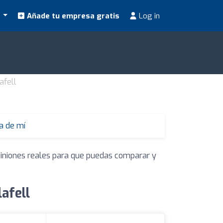
s
Añade tu empresa gratis
Log in
afell
a de mí
piniones reales para que puedas comparar y
afell