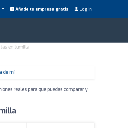
s
Añade tu empresa gratis
Log in
stas en Jumilla
a de mí
piniones reales para que puedas comparar y
milla