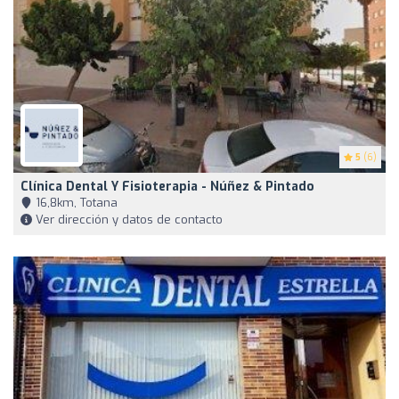
5
(6)
Clínica Dental Y Fisioterapia - Núñez & Pintado
16,8km, Totana
Ver dirección y datos de contacto