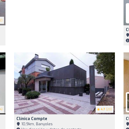
2)
C
4)
4.7
(20)
Clínica Compte
C
10,9km, Banyoles