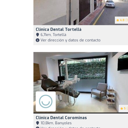
4.8
(1
Clínica Dental Tortellà
6,7km, Tortellà
Ver dirección y datos de contacto
5
(
Clínica Dental Corominas
10,8km, Banyoles