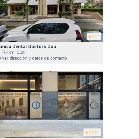
4
(4)
línica Dental Doctors Dou
17,4km, Olot
Ver dirección y datos de contacto
3.2
(9)