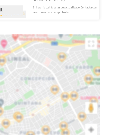
El horario podría estar desactualizado. Contacta con
il
la empresa para comprobarlo.
5
(4 opiniones)