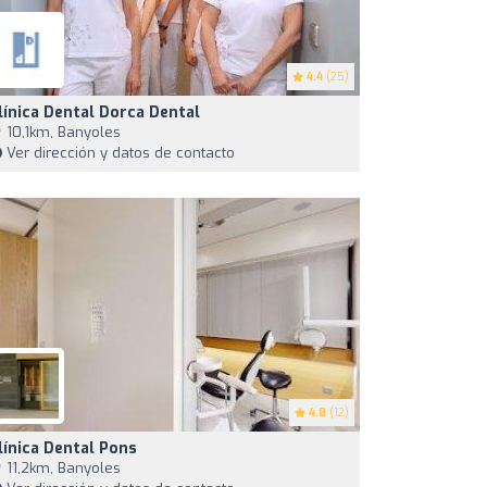
4.4
(25)
línica Dental Dorca Dental
10,1km, Banyoles
Ver dirección y datos de contacto
4.8
(12)
línica Dental Pons
11,2km, Banyoles