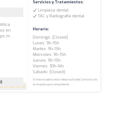
Servicios y Tratamientos:
Limpieza dental
TAC y Radiografía dental
tética
Horario:
dos en
po m...
Domingo: (closed)
Lunes: 9h-15h
Martes: 9h-15h
Miércoles: 9h-15h
Jueves: 9h-15h
Viernes: 10h-14h
Sábado: (closed)
El horario podría estar desactualizado. Contacta con
il
la empresa para comprobarlo.
.8
(55 opiniones)