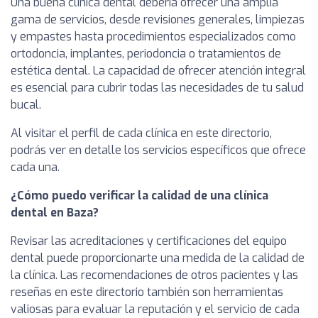
Una buena clínica dental debería ofrecer una amplia
gama de servicios, desde revisiones generales, limpiezas
y empastes hasta procedimientos especializados como
ortodoncia, implantes, periodoncia o tratamientos de
estética dental. La capacidad de ofrecer atención integral
es esencial para cubrir todas las necesidades de tu salud
bucal.
Al visitar el perfil de cada clínica en este directorio,
podrás ver en detalle los servicios específicos que ofrece
cada una.
¿Cómo puedo verificar la calidad de una clínica
dental en Baza?
Revisar las acreditaciones y certificaciones del equipo
dental puede proporcionarte una medida de la calidad de
la clínica. Las recomendaciones de otros pacientes y las
reseñas en este directorio también son herramientas
valiosas para evaluar la reputación y el servicio de cada