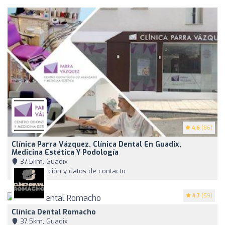
4.6
(86)
Clínica Parra Vázquez. Clínica Dental En Guadix,
Medicina Estética Y Podología
37,5km, Guadix
Ver dirección y datos de contacto
4.7
(59)
Clínica Dental Romacho
37,5km, Guadix