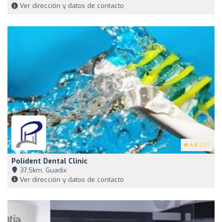
Ver dirección y datos de contacto
4.8
(25)
Polident Dental Clinic
37,5km, Guadix
Ver dirección y datos de contacto