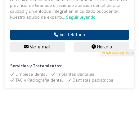
provincia de Granada ofreciendo atención dental de alta
calidad y un enfoque integral en el cuidado bucodental.
Nuestro equipo de experto...
Seguir leyendo
Ver teléfono
Ver e-mail
Horario
4.8
(295 opiniones)
Servicios y Tratamientos:
Limpieza dental
Implantes dentales
TAC y Radiografía dental
Dentistas pediátricos