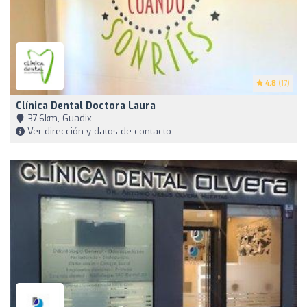
4.8
(17)
Clínica Dental Doctora Laura
37,6km, Guadix
Ver dirección y datos de contacto