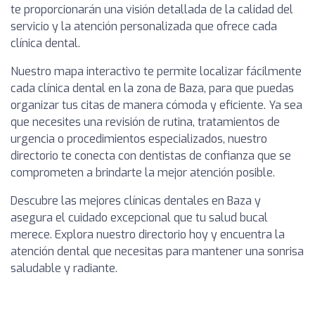
te proporcionarán una visión detallada de la calidad del
servicio y la atención personalizada que ofrece cada
clínica dental.
Nuestro mapa interactivo te permite localizar fácilmente
cada clínica dental en la zona de Baza, para que puedas
organizar tus citas de manera cómoda y eficiente. Ya sea
que necesites una revisión de rutina, tratamientos de
urgencia o procedimientos especializados, nuestro
directorio te conecta con dentistas de confianza que se
comprometen a brindarte la mejor atención posible.
Descubre las mejores clínicas dentales en Baza y
asegura el cuidado excepcional que tu salud bucal
merece. Explora nuestro directorio hoy y encuentra la
atención dental que necesitas para mantener una sonrisa
saludable y radiante.