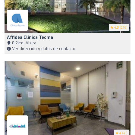
4.3
(276)
Affidea Clinica Tecma
8,2km, Alzira
Ver dirección y datos de contacto
4
(41)