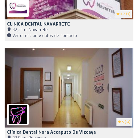
3.7
(3)
CLINICA DENTAL NAVARRETE
32,2km, Navarrete
Ver dirección y datos de contacto
5
(14)
Clínica Dental Nora Accaputo De Vizcaya
32,9km, Briviesca