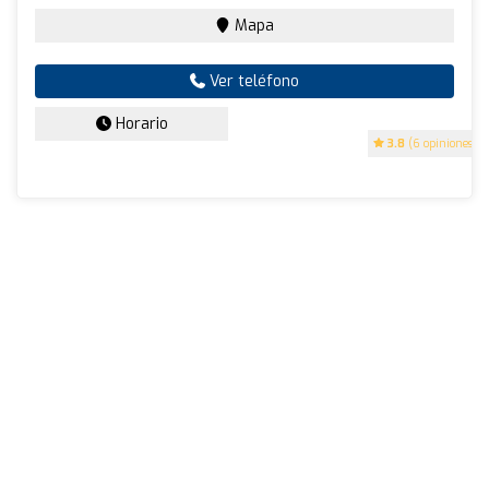
Mapa
Ver teléfono
Horario
3.8
(6 opiniones)