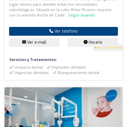
lugar idóneo para atender todas tus necesidades
odontológicas. Situada en la calle Pintor Picasso, esquina
con la avenida Ancha de Caste...
Seguir leyendo
Ver teléfono
Ver e-mail
Horario
4.7
(158 opiniones)
Servicios y Tratamientos:
Limpieza dental
Implantes dentales
Urgencias dentales
Blanqueamiento dental