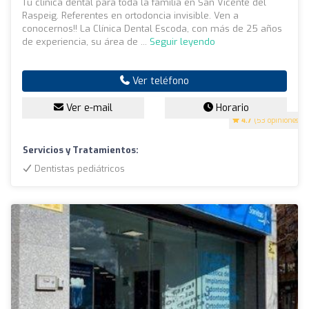
Tu clínica dental para toda la familia en San Vicente del
Raspeig. Referentes en ortodoncia invisible. Ven a
conocernos!! La Clínica Dental Escoda, con más de 25 años
de experiencia, su área de ...
Seguir leyendo
Ver teléfono
Ver e-mail
Horario
4.7
(53 opiniones)
Servicios y Tratamientos:
Dentistas pediátricos