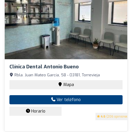
Clínica Dental Antonio Bueno
Rbla. Juan Mateo García, 58 - 03181, Torrevieja
Mapa
Ver teléfono
Horario
4.6
(206 opiniones)