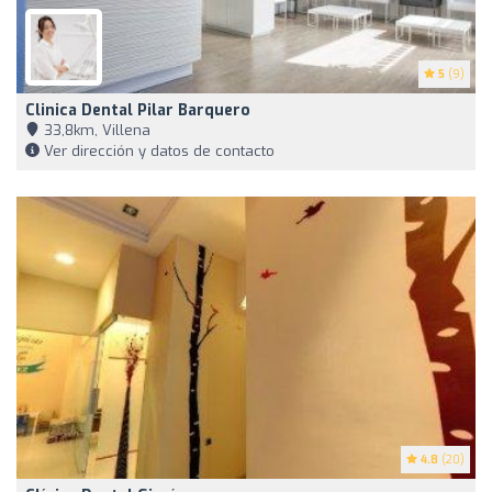
5
(9)
Clinica Dental Pilar Barquero
33,8km, Villena
Ver dirección y datos de contacto
4.8
(20)