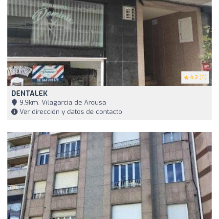
4.2
(5)
DENTALEK
9,9km, Vilagarcía de Arousa
Ver dirección y datos de contacto