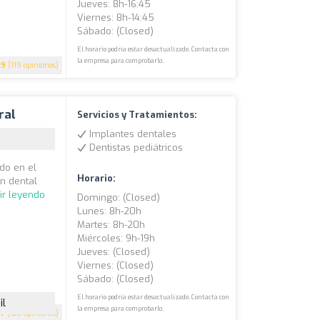
Jueves: 8h-16:45
Viernes: 8h-14:45
Sábado: (closed)
El horario podría estar desactualizado. Contacta con
la empresa para comprobarlo.
.9
(119 opiniones)
ral
Servicios y Tratamientos:
Implantes dentales
Dentistas pediátricos
do en el
Horario:
n dental
ir leyendo
Domingo: (closed)
Lunes: 8h-20h
Martes: 8h-20h
Miércoles: 9h-19h
Jueves: (closed)
Viernes: (closed)
Sábado: (closed)
El horario podría estar desactualizado. Contacta con
il
la empresa para comprobarlo.
.7
(123 opiniones)