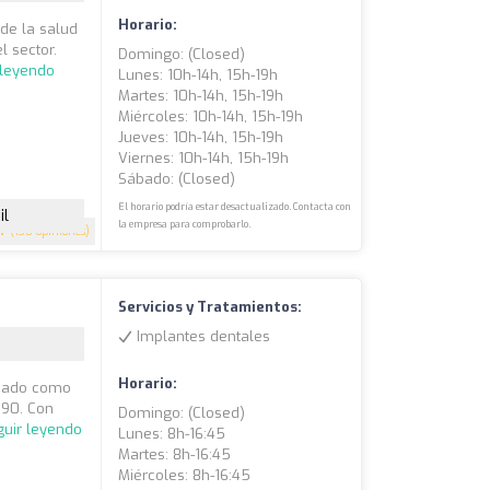
Horario:
 de la salud
l sector.
Domingo: (closed)
 leyendo
Lunes: 10h-14h, 15h-19h
Martes: 10h-14h, 15h-19h
Miércoles: 10h-14h, 15h-19h
Jueves: 10h-14h, 15h-19h
Viernes: 10h-14h, 15h-19h
Sábado: (closed)
El horario podría estar desactualizado. Contacta con
il
la empresa para comprobarlo.
.7
(130 opiniones)
Servicios y Tratamientos:
Implantes dentales
Horario:
idado como
990. Con
Domingo: (closed)
guir leyendo
Lunes: 8h-16:45
Martes: 8h-16:45
Miércoles: 8h-16:45