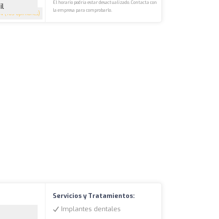
El horario podría estar desactualizado. Contacta con
il
la empresa para comprobarlo.
.4
(163 opiniones)
Servicios y Tratamientos:
Implantes dentales