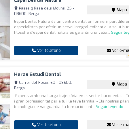
Espai Dental Natura
Passeig Rasa dels Molins, 25 -
Mapa
08600, Berga
Espai Dental Natura és un centre dental on formem part difere
especialistes per oferir un servei integral enfocat a la salut bu
filosofia d’espai dental natura és garantir una valor...
Seguir le
Ver teléfono
Ver e-ma
Heras Estudi Dental
Carrer del Roser, 60 - 08600,
Mapa
Berga
-Experts amb una llarga trajectòria en el sector bucodental. - 
i gran professionitat per a tu i la teva familia. - Els nostres pila
tecnologia de vanguardia, la formació cont...
Seguir leyendo
Ver teléfono
Ver e-ma