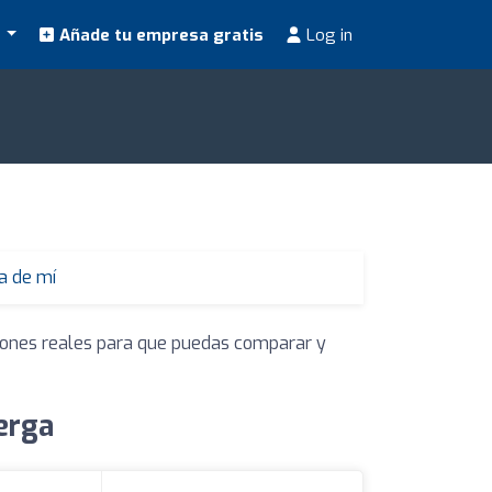
s
Añade tu empresa gratis
Log in
a de mí
niones reales para que puedas comparar y
erga