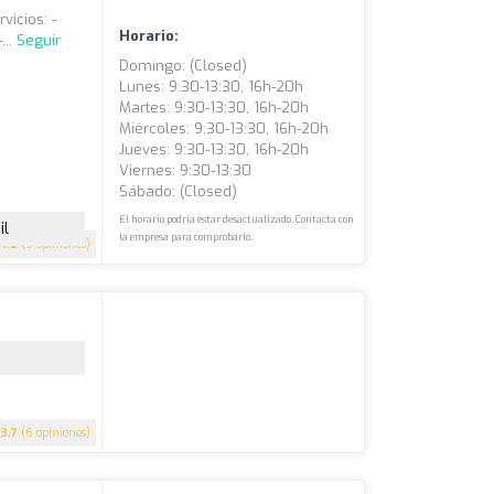
icios: -
Horario:
...
Seguir
Domingo: (closed)
Lunes: 9:30-13:30, 16h-20h
Martes: 9:30-13:30, 16h-20h
Miércoles: 9:30-13:30, 16h-20h
Jueves: 9:30-13:30, 16h-20h
Viernes: 9:30-13:30
Sábado: (closed)
El horario podría estar desactualizado. Contacta con
il
la empresa para comprobarlo.
4.2
(5 opiniones)
3.7
(6 opiniones)