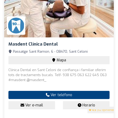
Masdent Clínica Dental
Passatge Sant Ramon, 6 - 08470, Sant Celoni
Mapa
Clínica Dental en Sant Celoni de confiança i familiar oferim
tots de tractaments bucals. Telf- 938 675 063 622 645 063
#masdent @masdent_
Ver teléfono
Ver e-mail
Horario
4.5
(62 opiniones)