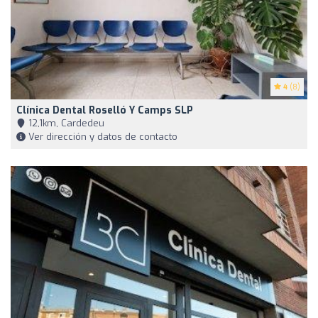
4
(8)
Clínica Dental Roselló Y Camps SLP
12,1km, Cardedeu
Ver dirección y datos de contacto