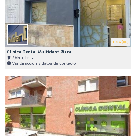
4.6
(80)
Clínica Dental Multident Piera
7,6km, Piera
Ver dirección y datos de contacto