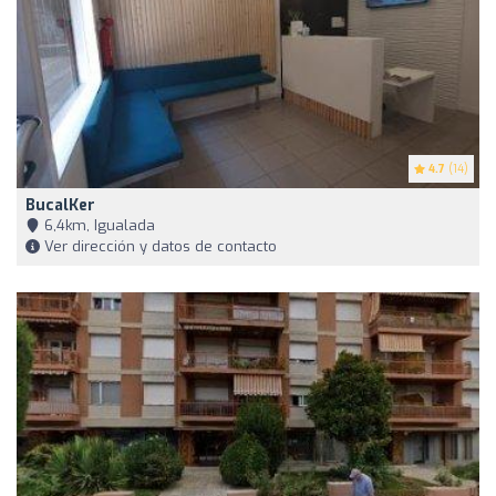
4.7
(14)
BucalKer
6,4km, Igualada
Ver dirección y datos de contacto