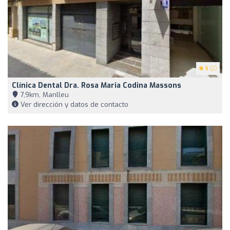
5
(2)
Clínica Dental Dra. Rosa Maria Codina Massons
7,9km, Manlleu
Ver dirección y datos de contacto