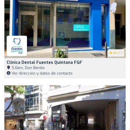
4.1
(31)
Clínica Dental Fuentes Quintana FGF
5,6km, Don Benito
Ver dirección y datos de contacto