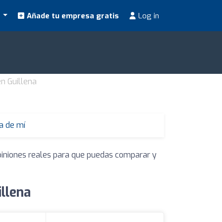
s
Añade tu empresa gratis
Log in
en Guillena
a de mí
opiniones reales para que puedas comparar y
llena