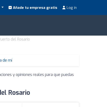
s
Añade tu empresa gratis
Log in
Puerto del Rosario
a de mí
aciones y opiniones reales para que puedas
del Rosario