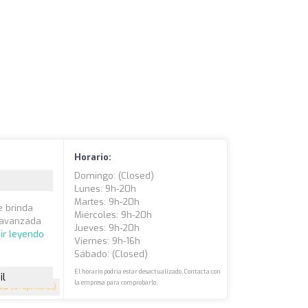
Horario:
Domingo: (closed)
Lunes: 9h-20h
Martes: 9h-20h
e brinda
Miércoles: 9h-20h
s avanzada
Jueves: 9h-20h
ir leyendo
Viernes: 9h-16h
Sábado: (closed)
El horario podría estar desactualizado. Contacta con
il
la empresa para comprobarlo.
4.3
(81 opiniones)