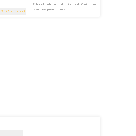
El horario podría estar desactualizado. Contacta con
la empresa para comprobarlo.
.9
(22 opiniones)