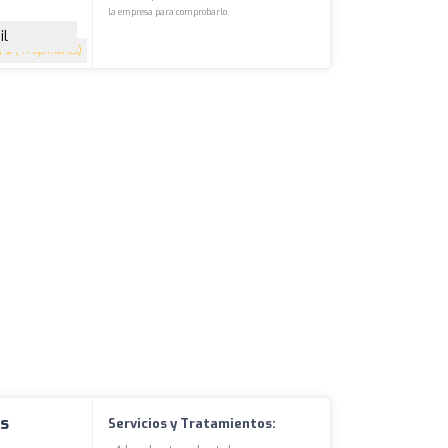
la empresa para comprobarlo.
il
5
(47 opiniones)
es
Servicios y Tratamientos: