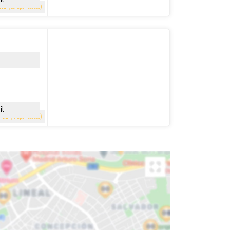
3.8
(13 opiniones)
il
4.5
(4 opiniones)