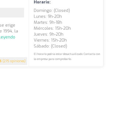
Horario:
Domingo: (closed)
Lunes: 9h-20h
Martes: 9h-18h
 se erige
Miércoles: 15h-20h
 1994, la
Jueves: 9h-20h
 leyendo
Viernes: 15h-20h
Sábado: (closed)
El horario podría estar desactualizado. Contacta con
la empresa para comprobarlo.
5
(275 opiniones)