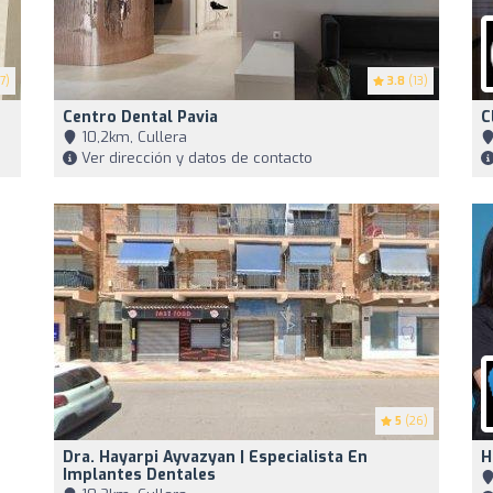
7)
3.8
(13)
Centro Dental Pavia
C
10,2km, Cullera
Ver dirección y datos de contacto
5
(26)
Dra. Hayarpi Ayvazyan | Especialista En
H
Implantes Dentales