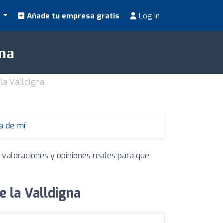
s
Añade tu empresa gratis
Log in
gna
la Valldigna
a de mí
 valoraciones y opiniones reales para que
 la Valldigna