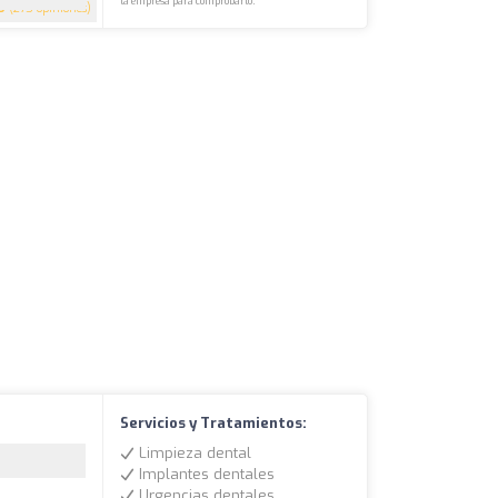
la empresa para comprobarlo.
9
(275 opiniones)
Servicios y Tratamientos:
Limpieza dental
Implantes dentales
Urgencias dentales