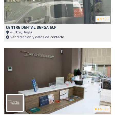
3.7
(6)
CENTRE DENTAL BERGA SLP
43,1km, Berga
Ver dirección y datos de contacto
4.5
(123)