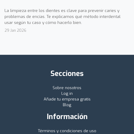
La limpieza entre los dientes es clave para prevenir caries y
problemas de encías. Te explicamos qué método interdental
usar según tu caso y cómo hacerlo bien.
29 Jan 2026
Secciones
Sobre nosotros
Log in
Añade tu empresa gratis
Blog
Información
Términos y condiciones de uso