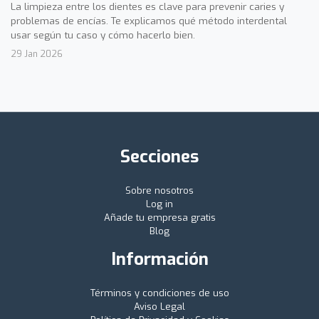
La limpieza entre los dientes es clave para prevenir caries y
problemas de encías. Te explicamos qué método interdental
usar según tu caso y cómo hacerlo bien.
29 Jan 2026
Secciones
Sobre nosotros
Log in
Añade tu empresa gratis
Blog
Información
Términos y condiciones de uso
Aviso Legal