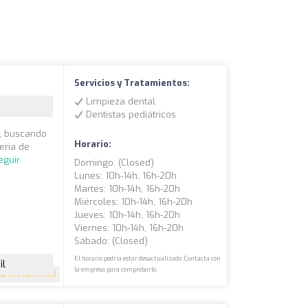
Servicios y Tratamientos:
Limpieza dental
Dentistas pediátricos
s, buscando
Horario:
eria de
eguir
Domingo: (closed)
Lunes: 10h-14h, 16h-20h
Martes: 10h-14h, 16h-20h
Miércoles: 10h-14h, 16h-20h
Jueves: 10h-14h, 16h-20h
Viernes: 10h-14h, 16h-20h
Sábado: (closed)
El horario podría estar desactualizado. Contacta con
il
la empresa para comprobarlo.
.2
(99 opiniones)