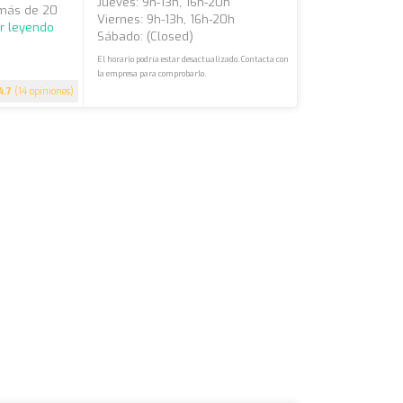
Jueves: 9h-13h, 16h-20h
 más de 20
Viernes: 9h-13h, 16h-20h
r leyendo
Sábado: (closed)
El horario podría estar desactualizado. Contacta con
la empresa para comprobarlo.
4.7
(14 opiniones)