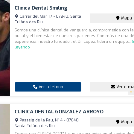
Clínica Dental Smiling
Carrer del Mar, 17 - 07840, Santa
Mapa
Eulària des Riu
Somos una clínica dental de vanguardia, comprometida con la
bucal y el bienestar de nuestros pacientes. Con más de una d
experiencia, nuestro fundador, el Dr. López, lidera un equipo...
S
leyendo
Ver teléfono
Ver e-ma
CLINICA DENTAL GONZALEZ ARROYO
Passeig de la Pau, Nº 4 - 07840,
Mapa
Santa Eulària des Riu
Somos una CLINICA DENTAL que se encuentra en el centro de 