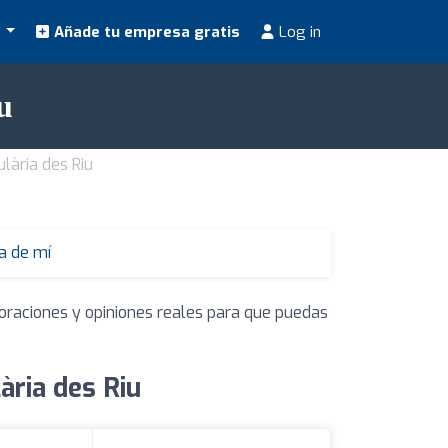
s
Añade tu empresa gratis
Log in
u
lària des Riu
a de mí
loraciones y opiniones reales para que puedas
ària des Riu